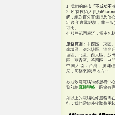
1. 我們的服務
『不成功不
2. 所有技術人員乃
Micr
師
，絶對百分百保證及信
3. 多年實戰經驗，非一
可比。
4. 服務範圍廣泛，當中包
服務範圍：
中西區、東區
龍城區、深水埗區、油尖
塘區、北區、西貢區、沙
區、葵青區、荃灣區、屯
中國大陸，台灣，澳洲(
尼，阿德來德)等地方~~
歡迎致電電腦維修服務中
務熱線
直接聯絡
，將會有
如以上的電腦維修服務需
行；我們需額外收取費用$