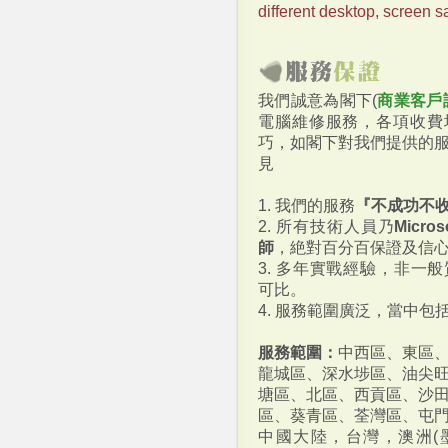
different desktop, screen s
我們誠意為閣下(
商業客戶
電腦維修服務，各項收費
巧，如閣下對我們提供的
見
1. 我們的服務
『不成功不
2. 所有技術人員乃
Micr
師
，絶對百分百保證及信
3. 多年實戰經驗，非一
可比。
4. 服務範圍廣泛，當中包
服務範圍：
中西區、東區
龍城區、深水埗區、油尖
塘區、北區、西貢區、沙
區、葵青區、荃灣區、屯
中國大陸，台灣，澳洲(