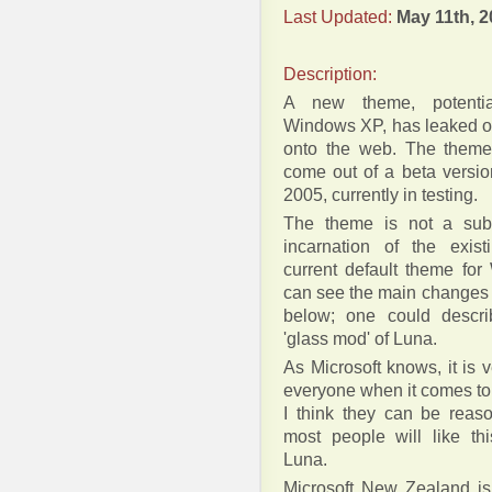
Last Updated:
May 11th, 2
Description:
A new theme, potentia
Windows XP, has leaked ou
onto the web. The theme
come out of a beta versi
2005, currently in testing.
The theme is not a subst
incarnation of the exis
current default theme fo
can see the main changes 
below; one could descri
'glass mod' of Luna.
As Microsoft knows, it is 
everyone when it comes t
I think they can be reaso
most people will like th
Luna.
Microsoft New Zealand is