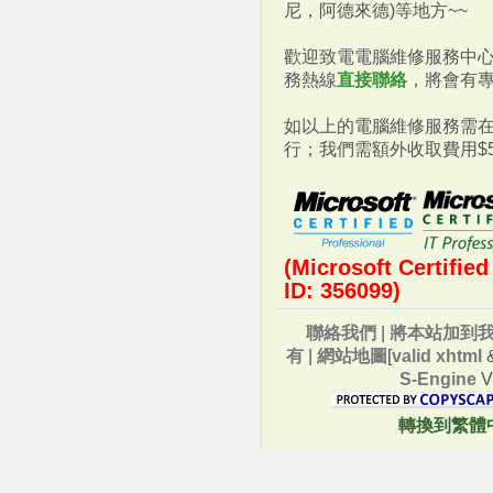
尼，阿德來德)等地方~~
歡迎致電電腦維修服務中
務熱線
直接聯絡
，將會有
如以上的電腦維修服務需
行；我們需額外收取費用$
(Microsoft Certified
ID: 356099)
聯絡我們
|
將本站加到
有
|
網站地圖
[
valid xhtml
S-Engine
V
轉換到繁體